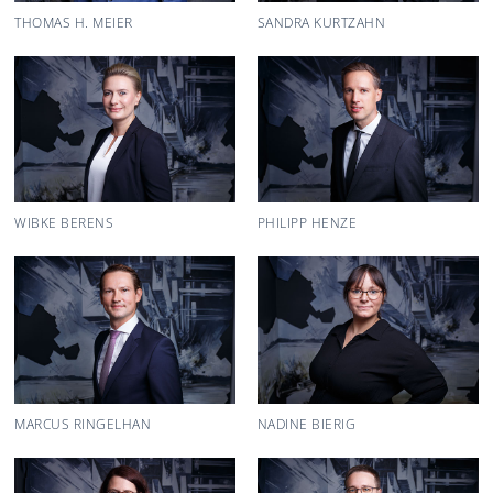
THOMAS H. MEIER
SANDRA KURTZAHN
WIBKE BERENS
PHILIPP HENZE
MARCUS RINGELHAN
NADINE BIERIG