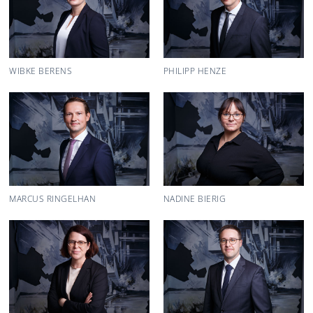
WIBKE BERENS
PHILIPP HENZE
MARCUS RINGELHAN
NADINE BIERIG