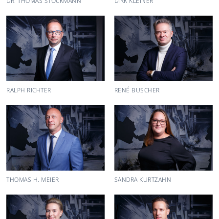
DR. THOMAS STOCKMANN
DIRK KLEINER
RALPH RICHTER
RENÉ BUSCHER
THOMAS H. MEIER
SANDRA KURTZAHN