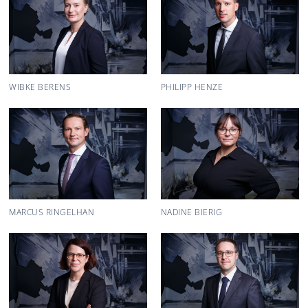
WIBKE BERENS
PHILIPP HENZE
MARCUS RINGELHAN
NADINE BIERIG