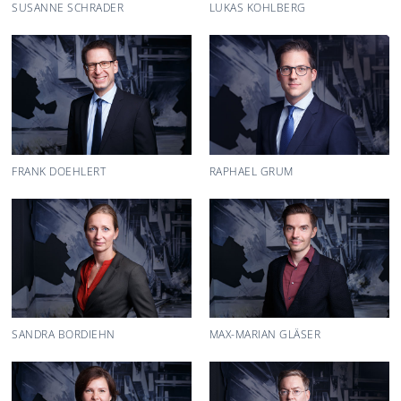
SUSANNE SCHRADER
LUKAS KOHLBERG
FRANK DOEHLERT
RAPHAEL GRUM
SANDRA BORDIEHN
MAX-MARIAN GLÄSER